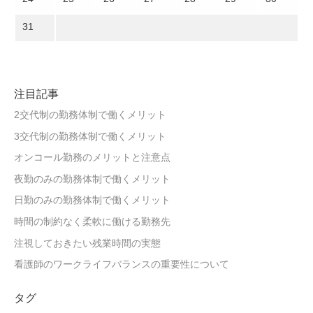
31
注目記事
2交代制の勤務体制で働くメリット
3交代制の勤務体制で働くメリット
オンコール勤務のメリットと注意点
夜勤のみの勤務体制で働くメリット
日勤のみの勤務体制で働くメリット
時間の制約なく柔軟に働ける勤務先
注視しておきたい残業時間の実態
看護師のワークライフバランスの重要性について
タグ