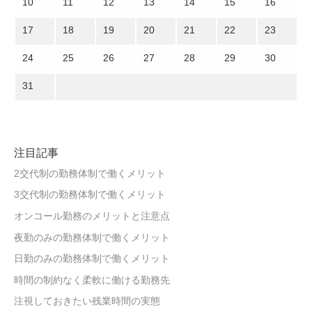
10
11
12
13
14
15
16
17
18
19
20
21
22
23
24
25
26
27
28
29
30
31
注目記事
2交代制の勤務体制で働くメリット
3交代制の勤務体制で働くメリット
オンコール勤務のメリットと注意点
夜勤のみの勤務体制で働くメリット
日勤のみの勤務体制で働くメリット
時間の制約なく柔軟に働ける勤務先
注視しておきたい残業時間の実態