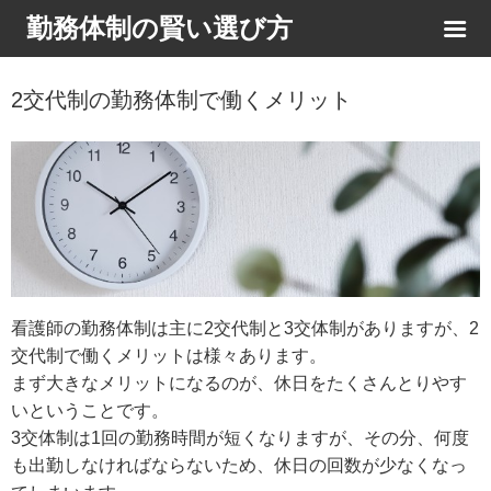
勤務体制の賢い選び方
2交代制の勤務体制で働くメリット
看護師の勤務体制は主に2交代制と3交体制がありますが、2
交代制で働くメリットは様々あります。
まず大きなメリットになるのが、休日をたくさんとりやす
いということです。
3交体制は1回の勤務時間が短くなりますが、その分、何度
も出勤しなければならないため、休日の回数が少なくなっ